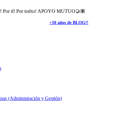
or! Por tí! Por todxs! APOYO MUTUO🤝🏽
+10 años de BLOG!!
)
inas (Administración y Gestión)