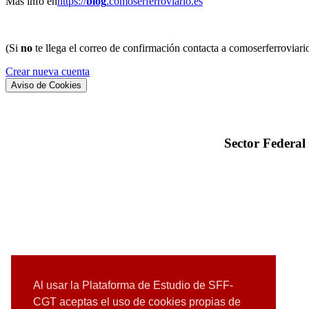
Más info en
https://
blog
.comoserferroviario.es
(Si
no
te llega el correo de confirmación contacta a comoserferroviari
Crear nueva cuenta
Aviso de Cookies
Sector Federal
Al usar la Plataforma de Estudio de SFF-
CGT aceptas el uso de cookies propias de