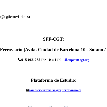
o@cgtferroviario.es)
SFF-CGT
:
 Ferroviario [Avda. Ciudad de Barcelona 10 - Sótano 
📞915 066 285 [de 10 a 14h]
🕸http://sff-cgt.org
Plataforma de Estudio
:
📧
comoserferroviario@cgtferroviario.es